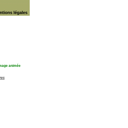
ntions légales
'image animée
res