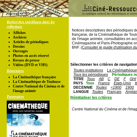
Recherches spécifiques dans les
collections
Notices descriptives des périodiques 
Affiches
française, de la Cinémathèque de Toul
Archives
de l'image animée, consultables en acc
Articles de périodiques
Cinémagazine et Paris-Photographe ont
Dessins
BNF.
(Consulter le guide d'utilisation d
Ouvrages
Photos en accés réservé
Revues de presse
Sélectionner les critères de navigation
Vidéos (DVD et VHS)
Toutes institutions
La Cinémathèque 
Répertoires
Tous les périodiques
Périodiques n
La Cinémathèque française
TITRE
Tous
AB
C
DE
F
GHI
La Cinémathèque de Toulouse
PAYS
Tous
France
Etats-Unis
I
Centre National du Cinéma et de
DECENNIE
Toutes
<1900
1900
l'image animée
LANGUE
Toutes
Français
Anglai
Partenaires
Réinitialiser les critères
Centre National du Cinéma et de l'ima