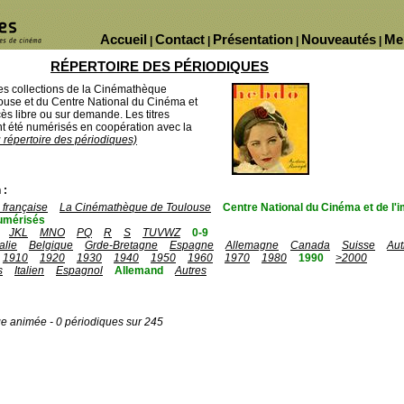
Accueil
Contact
Présentation
Nouveautés
Me
|
|
|
|
RÉPERTOIRE DES PÉRIODIQUES
des collections de la Cinémathèque
ouse et du Centre National du Cinéma et
ès libre ou sur demande. Les titres
 été numérisés en coopération avec la
u répertoire des périodiques)
 :
française
La Cinémathèque de Toulouse
Centre National du Cinéma et de l
umérisés
JKL
MNO
PQ
R
S
TUVWZ
0-9
talie
Belgique
Grde-Bretagne
Espagne
Allemagne
Canada
Suisse
Aut
1910
1920
1930
1940
1950
1960
1970
1980
1990
>2000
s
Italien
Espagnol
Allemand
Autres
ge animée - 0 périodiques sur 245