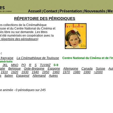
Accueil
Contact
Présentation
Nouveautés
Me
|
|
|
|
RÉPERTOIRE DES PÉRIODIQUES
des collections de la Cinémathèque
ouse et du Centre National du Cinéma et
ès libre ou sur demande. Les titres
 été numérisés en coopération avec la
u répertoire des périodiques)
 :
française
La Cinémathèque de Toulouse
Centre National du Cinéma et de l
umérisés
JKL
MNO
PQ
R
S
TUVWZ
0-9
talie
Belgique
Grde-Bretagne
Espagne
Allemagne
Canada
Suisse
Aut
1910
1920
1930
1940
1950
1960
1970
1980
1990
>2000
s
Italien
Espagnol
Allemand
Autres
ge animée - 0 périodiques sur 245