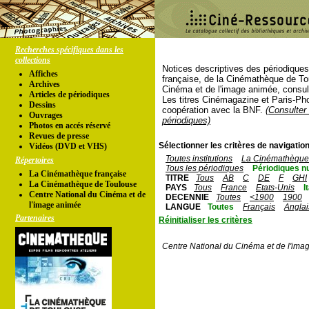
Recherches spécifiques dans les
collections
Notices descriptives des périodique
Affiches
française, de la Cinémathèque de To
Archives
Cinéma et de l'image animée, consul
Articles de périodiques
Les titres Cinémagazine et Paris-Ph
Dessins
coopération avec la BNF.
(Consulter 
Ouvrages
périodiques)
Photos en accés réservé
Revues de presse
Sélectionner les critères de navigation
Vidéos (DVD et VHS)
Toutes institutions
La Cinémathèque 
Répertoires
Tous les périodiques
Périodiques n
La Cinémathèque française
TITRE
Tous
AB
C
DE
F
GHI
La Cinémathèque de Toulouse
PAYS
Tous
France
Etats-Unis
I
Centre National du Cinéma et de
DECENNIE
Toutes
<1900
1900
l'image animée
LANGUE
Toutes
Français
Anglai
Partenaires
Réinitialiser les critères
Centre National du Cinéma et de l'ima