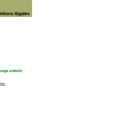
ntions légales
'image animée
res