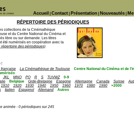
Accueil
Contact
Présentation
Nouveautés
Me
|
|
|
|
RÉPERTOIRE DES PÉRIODIQUES
des collections de la Cinémathèque
ouse et du Centre National du Cinéma et
ès libre ou sur demande. Les titres
 été numérisés en coopération avec la
u répertoire des périodiques)
 :
française
La Cinémathèque de Toulouse
Centre National du Cinéma et de l
umérisés
JKL
MNO
PQ
R
S
TUVWZ
0-9
talie
Belgique
Grde-Bretagne
Espagne
Allemagne
Canada
Suisse
Aut
1910
1920
1930
1940
1950
1960
1970
1980
1990
>2000
s
Italien
Espagnol
Allemand
Autres
ge animée - 0 périodiques sur 245