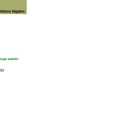
ntions légales
'image animée
res