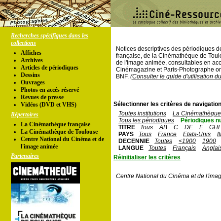
Recherches spécifiques dans les
collections
Notices descriptives des périodiques 
Affiches
française, de la Cinémathèque de Toul
Archives
de l'image animée, consultables en acc
Articles de périodiques
Cinémagazine et Paris-Photographe ont
Dessins
BNF.
(Consulter le guide d'utilisation d
Ouvrages
Photos en accés réservé
Revues de presse
Sélectionner les critères de navigation
Vidéos (DVD et VHS)
Toutes institutions
La Cinémathèque 
Répertoires
Tous les périodiques
Périodiques n
La Cinémathèque française
TITRE
Tous
AB
C
DE
F
GHI
La Cinémathèque de Toulouse
PAYS
Tous
France
Etats-Unis
I
Centre National du Cinéma et de
DECENNIE
Toutes
<1900
1900
l'image animée
LANGUE
Toutes
Français
Anglai
Partenaires
Réinitialiser les critères
Centre National du Cinéma et de l'ima