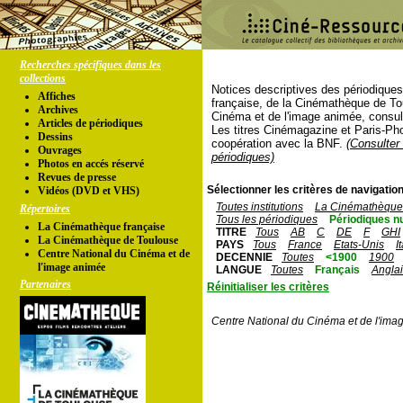
Recherches spécifiques dans les
collections
Notices descriptives des périodique
Affiches
française, de la Cinémathèque de To
Archives
Cinéma et de l'image animée, consul
Articles de périodiques
Les titres Cinémagazine et Paris-Ph
Dessins
coopération avec la BNF.
(Consulter 
Ouvrages
périodiques)
Photos en accés réservé
Revues de presse
Sélectionner les critères de navigation
Vidéos (DVD et VHS)
Toutes institutions
La Cinémathèque 
Répertoires
Tous les périodiques
Périodiques n
La Cinémathèque française
TITRE
Tous
AB
C
DE
F
GHI
La Cinémathèque de Toulouse
PAYS
Tous
France
Etats-Unis
I
Centre National du Cinéma et de
DECENNIE
Toutes
<1900
1900
l'image animée
LANGUE
Toutes
Français
Angla
Partenaires
Réinitialiser les critères
Centre National du Cinéma et de l'ima