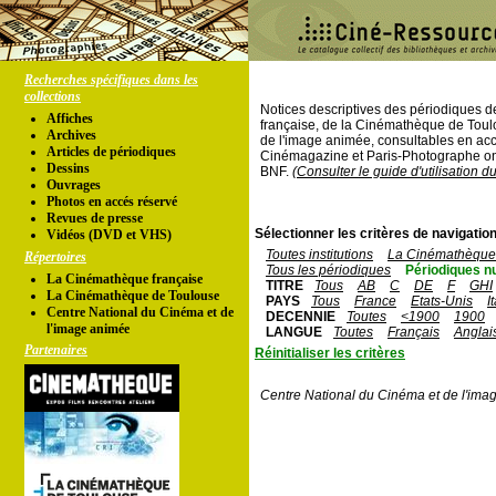
Recherches spécifiques dans les
collections
Notices descriptives des périodiques 
Affiches
française, de la Cinémathèque de Toul
Archives
de l'image animée, consultables en acc
Articles de périodiques
Cinémagazine et Paris-Photographe ont
Dessins
BNF.
(Consulter le guide d'utilisation d
Ouvrages
Photos en accés réservé
Revues de presse
Sélectionner les critères de navigation
Vidéos (DVD et VHS)
Toutes institutions
La Cinémathèque 
Répertoires
Tous les périodiques
Périodiques n
La Cinémathèque française
TITRE
Tous
AB
C
DE
F
GHI
La Cinémathèque de Toulouse
PAYS
Tous
France
Etats-Unis
I
Centre National du Cinéma et de
DECENNIE
Toutes
<1900
1900
l'image animée
LANGUE
Toutes
Français
Anglai
Partenaires
Réinitialiser les critères
Centre National du Cinéma et de l'ima