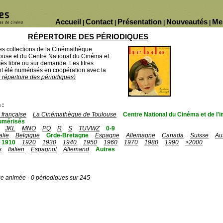
Accueil
Contact
Présentation
Nouveautés
Me
|
|
|
|
RÉPERTOIRE DES PÉRIODIQUES
des collections de la Cinémathèque
ouse et du Centre National du Cinéma et
ès libre ou sur demande. Les titres
 été numérisés en coopération avec la
u répertoire des périodiques)
 :
française
La Cinémathèque de Toulouse
Centre National du Cinéma et de l
umérisés
JKL
MNO
PQ
R
S
TUVWZ
0-9
talie
Belgique
Grde-Bretagne
Espagne
Allemagne
Canada
Suisse
Au
1910
1920
1930
1940
1950
1960
1970
1980
1990
>2000
s
Italien
Espagnol
Allemand
Autres
ge animée - 0 périodiques sur 245