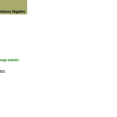
ntions légales
'image animée
tres