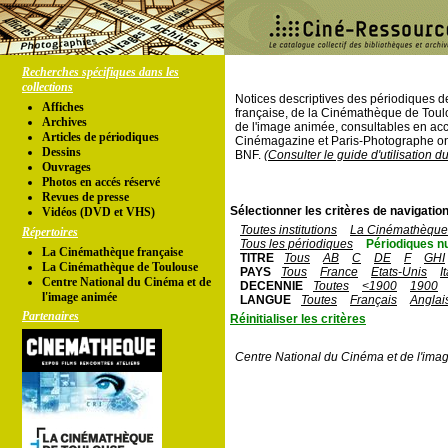
Recherches spécifiques dans les
collections
Notices descriptives des périodiques 
Affiches
française, de la Cinémathèque de Toul
Archives
de l'image animée, consultables en acc
Articles de périodiques
Cinémagazine et Paris-Photographe ont
Dessins
BNF.
(Consulter le guide d'utilisation d
Ouvrages
Photos en accés réservé
Revues de presse
Sélectionner les critères de navigation
Vidéos (DVD et VHS)
Toutes institutions
La Cinémathèque 
Répertoires
Tous les périodiques
Périodiques n
La Cinémathèque française
TITRE
Tous
AB
C
DE
F
GHI
La Cinémathèque de Toulouse
PAYS
Tous
France
Etats-Unis
I
Centre National du Cinéma et de
DECENNIE
Toutes
<1900
1900
l'image animée
LANGUE
Toutes
Français
Anglai
Partenaires
Réinitialiser les critères
Centre National du Cinéma et de l'ima