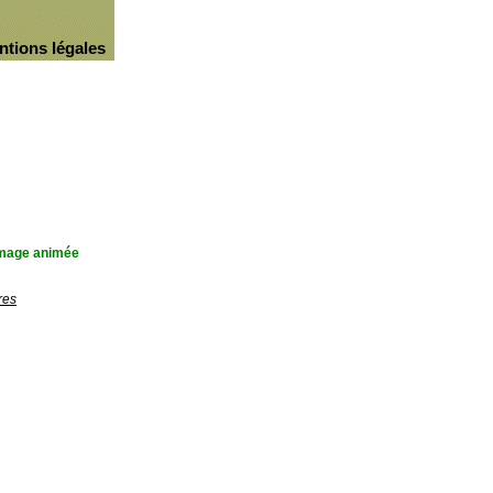
ntions légales
'image animée
res