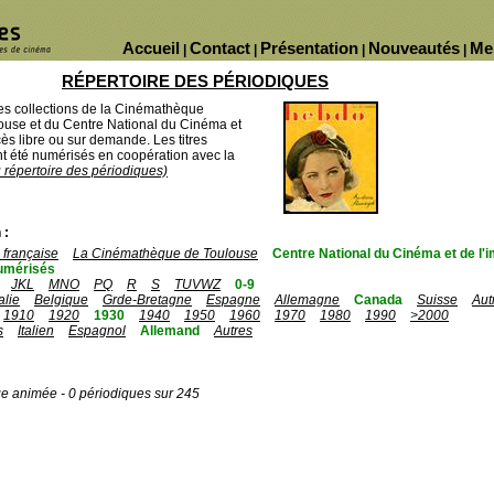
Accueil
Contact
Présentation
Nouveautés
Me
|
|
|
|
RÉPERTOIRE DES PÉRIODIQUES
des collections de la Cinémathèque
ouse et du Centre National du Cinéma et
ès libre ou sur demande. Les titres
 été numérisés en coopération avec la
u répertoire des périodiques)
 :
française
La Cinémathèque de Toulouse
Centre National du Cinéma et de l
umérisés
JKL
MNO
PQ
R
S
TUVWZ
0-9
talie
Belgique
Grde-Bretagne
Espagne
Allemagne
Canada
Suisse
Aut
1910
1920
1930
1940
1950
1960
1970
1980
1990
>2000
s
Italien
Espagnol
Allemand
Autres
ge animée - 0 périodiques sur 245