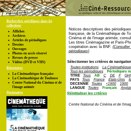
Recherches spécifiques dans les
collections
Notices descriptives des périodique
Affiches
française, de la Cinémathèque de To
Archives
Cinéma et de l'image animée, consul
Articles de périodiques
Les titres Cinémagazine et Paris-Ph
Dessins
coopération avec la BNF.
(Consulter 
Ouvrages
périodiques)
Photos en accés réservé
Revues de presse
Sélectionner les critères de navigation
Vidéos (DVD et VHS)
Toutes institutions
La Cinémathèque 
Répertoires
Tous les périodiques
Périodiques n
La Cinémathèque française
TITRE
Tous
AB
C
DE
F
GHI
La Cinémathèque de Toulouse
PAYS
Tous
France
Etats-Unis
I
Centre National du Cinéma et de
DECENNIE
Toutes
<1900
1900
l'image animée
LANGUE
Toutes
Français
Angla
Partenaires
Réinitialiser les critères
Centre National du Cinéma et de l'ima