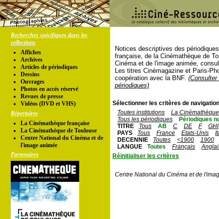
Recherches spécifiques dans les
collections
Notices descriptives des périodique
Affiches
française, de la Cinémathèque de To
Archives
Cinéma et de l'image animée, consul
Articles de périodiques
Les titres Cinémagazine et Paris-Ph
Dessins
coopération avec la BNF.
(Consulter 
Ouvrages
périodiques)
Photos en accés réservé
Revues de presse
Sélectionner les critères de navigation
Vidéos (DVD et VHS)
Toutes institutions
La Cinémathèque 
Répertoires
Tous les périodiques
Périodiques n
La Cinémathèque française
TITRE
Tous
AB
C
DE
F
GHI
La Cinémathèque de Toulouse
PAYS
Tous
France
Etats-Unis
I
Centre National du Cinéma et de
DECENNIE
Toutes
<1900
1900
l'image animée
LANGUE
Toutes
Français
Anglai
Partenaires
Réinitialiser les critères
Centre National du Cinéma et de l'ima