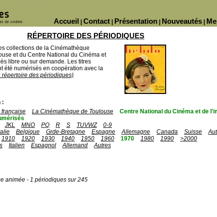
Accueil
Contact
Présentation
Nouveautés
Me
|
|
|
|
RÉPERTOIRE DES PÉRIODIQUES
des collections de la Cinémathèque
ouse et du Centre National du Cinéma et
ès libre ou sur demande. Les titres
 été numérisés en coopération avec la
u répertoire des périodiques)
 :
française
La Cinémathèque de Toulouse
Centre National du Cinéma et de l
umérisés
JKL
MNO
PQ
R
S
TUVWZ
0-9
talie
Belgique
Grde-Bretagne
Espagne
Allemagne
Canada
Suisse
Aut
1910
1920
1930
1940
1950
1960
1970
1980
1990
>2000
s
Italien
Espagnol
Allemand
Autres
ge animée - 1 périodiques sur 245