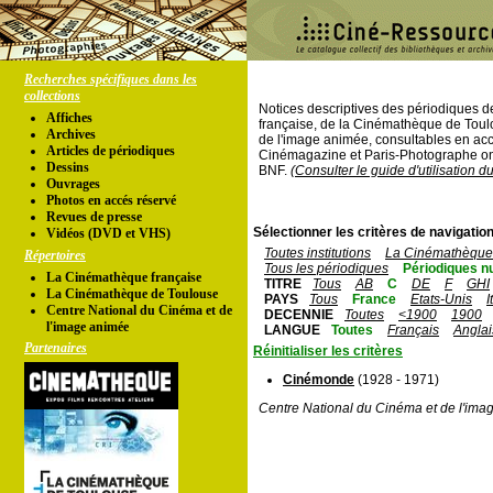
Recherches spécifiques dans les
collections
Notices descriptives des périodiques 
Affiches
française, de la Cinémathèque de Toul
Archives
de l'image animée, consultables en acc
Articles de périodiques
Cinémagazine et Paris-Photographe ont
Dessins
BNF.
(Consulter le guide d'utilisation d
Ouvrages
Photos en accés réservé
Revues de presse
Sélectionner les critères de navigation
Vidéos (DVD et VHS)
Toutes institutions
La Cinémathèque 
Répertoires
Tous les périodiques
Périodiques n
La Cinémathèque française
TITRE
Tous
AB
C
DE
F
GHI
La Cinémathèque de Toulouse
PAYS
Tous
France
Etats-Unis
I
Centre National du Cinéma et de
DECENNIE
Toutes
<1900
1900
l'image animée
LANGUE
Toutes
Français
Anglai
Partenaires
Réinitialiser les critères
Cinémonde
(1928 - 1971)
Centre National du Cinéma et de l'ima