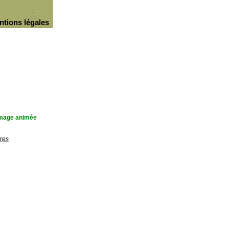
ntions légales
'image animée
res