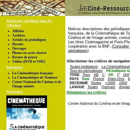
Recherches spécifiques dans les
collections
Notices descriptives des périodique
Affiches
française, de la Cinémathèque de To
Archives
Cinéma et de l'image animée, consul
Articles de périodiques
Les titres Cinémagazine et Paris-Ph
Dessins
coopération avec la BNF.
(Consulter 
Ouvrages
périodiques)
Photos en accés réservé
Revues de presse
Sélectionner les critères de navigation
Vidéos (DVD et VHS)
Toutes institutions
La Cinémathèque 
Répertoires
Tous les périodiques
Périodiques n
La Cinémathèque française
TITRE
Tous
AB
C
DE
F
GHI
La Cinémathèque de Toulouse
PAYS
Tous
France
Etats-Unis
I
Centre National du Cinéma et de
DECENNIE
Toutes
<1900
1900
l'image animée
LANGUE
Toutes
Français
Anglai
Partenaires
Réinitialiser les critères
Centre National du Cinéma et de l'ima