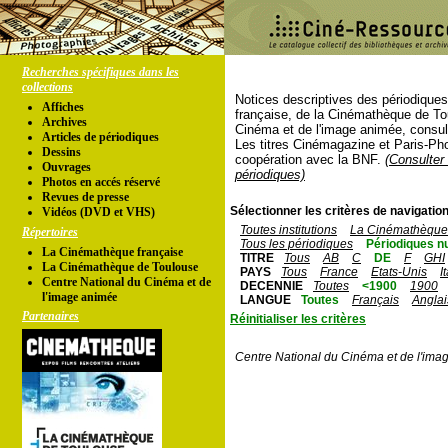
Recherches spécifiques dans les
collections
Notices descriptives des périodique
Affiches
française, de la Cinémathèque de To
Archives
Cinéma et de l'image animée, consul
Articles de périodiques
Les titres Cinémagazine et Paris-Ph
Dessins
coopération avec la BNF.
(Consulter 
Ouvrages
périodiques)
Photos en accés réservé
Revues de presse
Sélectionner les critères de navigation
Vidéos (DVD et VHS)
Toutes institutions
La Cinémathèque 
Répertoires
Tous les périodiques
Périodiques n
La Cinémathèque française
TITRE
Tous
AB
C
DE
F
GHI
La Cinémathèque de Toulouse
PAYS
Tous
France
Etats-Unis
I
Centre National du Cinéma et de
DECENNIE
Toutes
<1900
1900
l'image animée
LANGUE
Toutes
Français
Anglai
Partenaires
Réinitialiser les critères
Centre National du Cinéma et de l'ima