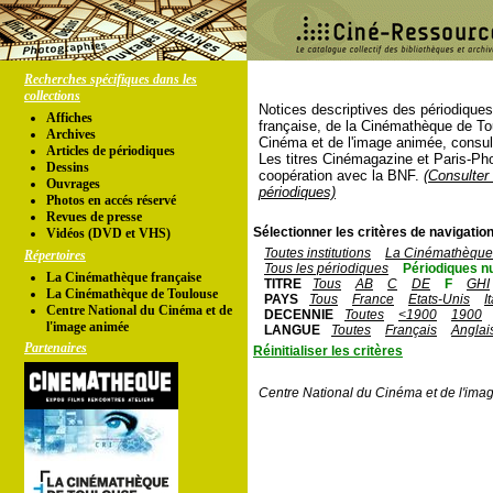
Recherches spécifiques dans les
collections
Notices descriptives des périodique
Affiches
française, de la Cinémathèque de To
Archives
Cinéma et de l'image animée, consul
Articles de périodiques
Les titres Cinémagazine et Paris-Ph
Dessins
coopération avec la BNF.
(Consulter 
Ouvrages
périodiques)
Photos en accés réservé
Revues de presse
Sélectionner les critères de navigation
Vidéos (DVD et VHS)
Toutes institutions
La Cinémathèque 
Répertoires
Tous les périodiques
Périodiques n
La Cinémathèque française
TITRE
Tous
AB
C
DE
F
GHI
La Cinémathèque de Toulouse
PAYS
Tous
France
Etats-Unis
I
Centre National du Cinéma et de
DECENNIE
Toutes
<1900
1900
l'image animée
LANGUE
Toutes
Français
Anglai
Partenaires
Réinitialiser les critères
Centre National du Cinéma et de l'ima