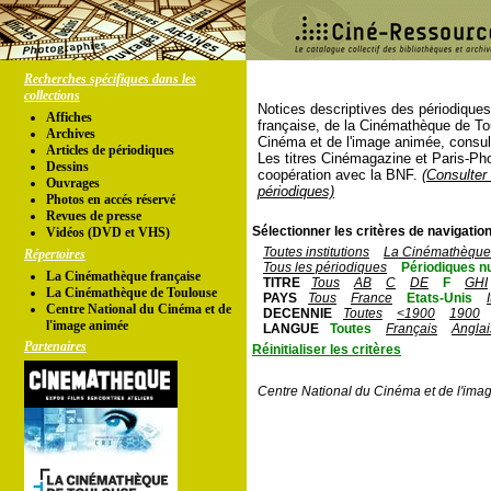
Recherches spécifiques dans les
collections
Notices descriptives des périodique
Affiches
française, de la Cinémathèque de To
Archives
Cinéma et de l'image animée, consul
Articles de périodiques
Les titres Cinémagazine et Paris-Ph
Dessins
coopération avec la BNF.
(Consulter 
Ouvrages
périodiques)
Photos en accés réservé
Revues de presse
Sélectionner les critères de navigation
Vidéos (DVD et VHS)
Toutes institutions
La Cinémathèque 
Répertoires
Tous les périodiques
Périodiques n
La Cinémathèque française
TITRE
Tous
AB
C
DE
F
GHI
La Cinémathèque de Toulouse
PAYS
Tous
France
Etats-Unis
Centre National du Cinéma et de
DECENNIE
Toutes
<1900
1900
l'image animée
LANGUE
Toutes
Français
Anglai
Partenaires
Réinitialiser les critères
Centre National du Cinéma et de l'ima