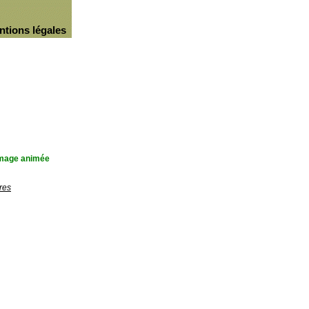
ntions légales
'image animée
res