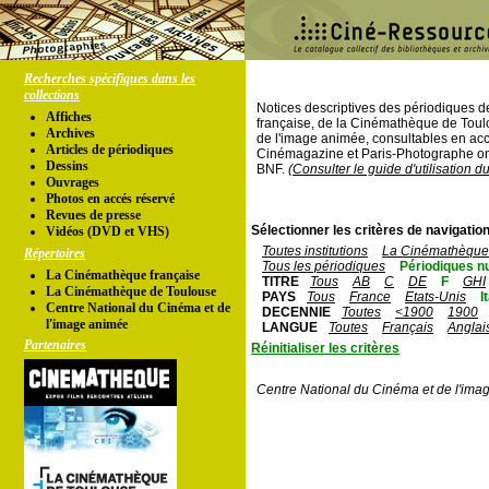
Recherches spécifiques dans les
collections
Notices descriptives des périodiques 
Affiches
française, de la Cinémathèque de Toul
Archives
de l'image animée, consultables en acc
Articles de périodiques
Cinémagazine et Paris-Photographe ont
Dessins
BNF.
(Consulter le guide d'utilisation d
Ouvrages
Photos en accés réservé
Revues de presse
Sélectionner les critères de navigation
Vidéos (DVD et VHS)
Toutes institutions
La Cinémathèque 
Répertoires
Tous les périodiques
Périodiques n
La Cinémathèque française
TITRE
Tous
AB
C
DE
F
GHI
La Cinémathèque de Toulouse
PAYS
Tous
France
Etats-Unis
I
Centre National du Cinéma et de
DECENNIE
Toutes
<1900
1900
l'image animée
LANGUE
Toutes
Français
Anglai
Partenaires
Réinitialiser les critères
Centre National du Cinéma et de l'ima