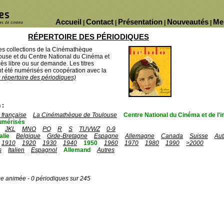
Accueil
Contact
Présentation
Nouveautés
Me
|
|
|
|
RÉPERTOIRE DES PÉRIODIQUES
des collections de la Cinémathèque
ouse et du Centre National du Cinéma et
ès libre ou sur demande. Les titres
 été numérisés en coopération avec la
u répertoire des périodiques)
 :
française
La Cinémathèque de Toulouse
Centre National du Cinéma et de l
umérisés
JKL
MNO
PQ
R
S
TUVWZ
0-9
talie
Belgique
Grde-Bretagne
Espagne
Allemagne
Canada
Suisse
Aut
1910
1920
1930
1940
1950
1960
1970
1980
1990
>2000
s
Italien
Espagnol
Allemand
Autres
ge animée - 0 périodiques sur 245