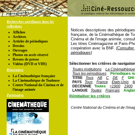
Recherches spécifiques dans les
collections
Notices descriptives des périodique
Affiches
française, de la Cinémathèque de To
Archives
Cinéma et de l'image animée, consul
Articles de périodiques
Les titres Cinémagazine et Paris-Ph
Dessins
coopération avec la BNF.
(Consulter 
Ouvrages
périodiques)
Photos en accés réservé
Revues de presse
Sélectionner les critères de navigation
Vidéos (DVD et VHS)
Toutes institutions
La Cinémathèque 
Répertoires
Tous les périodiques
Périodiques n
La Cinémathèque française
TITRE
Tous
AB
C
DE
F
GHI
La Cinémathèque de Toulouse
PAYS
Tous
France
Etats-Unis
I
Centre National du Cinéma et de
DECENNIE
Toutes
<1900
1900
l'image animée
LANGUE
Toutes
Français
Anglai
Partenaires
Réinitialiser les critères
Centre National du Cinéma et de l'ima