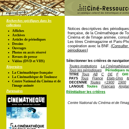
Recherches spécifiques dans les
collections
Notices descriptives des périodique
Affiches
française, de la Cinémathèque de To
Archives
Cinéma et de l'image animée, consul
Articles de périodiques
Les titres Cinémagazine et Paris-Ph
Dessins
coopération avec la BNF.
(Consulter 
Ouvrages
périodiques)
Photos en accés réservé
Revues de presse
Sélectionner les critères de navigation
Vidéos (DVD et VHS)
Toutes institutions
La Cinémathèque 
Répertoires
Tous les périodiques
Périodiques n
La Cinémathèque française
TITRE
Tous
AB
C
DE
F
GHI
La Cinémathèque de Toulouse
PAYS
Tous
France
Etats-Unis
I
Centre National du Cinéma et de
DECENNIE
Toutes
<1900
1900
l'image animée
LANGUE
Toutes
Français
Anglai
Partenaires
Réinitialiser les critères
Centre National du Cinéma et de l'ima