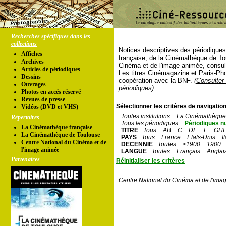
Recherches spécifiques dans les
collections
Notices descriptives des périodique
Affiches
française, de la Cinémathèque de To
Archives
Cinéma et de l'image animée, consul
Articles de périodiques
Les titres Cinémagazine et Paris-Ph
Dessins
coopération avec la BNF.
(Consulter 
Ouvrages
périodiques)
Photos en accés réservé
Revues de presse
Sélectionner les critères de navigation
Vidéos (DVD et VHS)
Toutes institutions
La Cinémathèque 
Répertoires
Tous les périodiques
Périodiques n
La Cinémathèque française
TITRE
Tous
AB
C
DE
F
GHI
La Cinémathèque de Toulouse
PAYS
Tous
France
Etats-Unis
I
Centre National du Cinéma et de
DECENNIE
Toutes
<1900
1900
l'image animée
LANGUE
Toutes
Français
Anglai
Partenaires
Réinitialiser les critères
Centre National du Cinéma et de l'ima