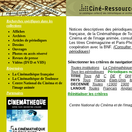
Recherches spécifiques dans les
collections
Notices descriptives des périodique
Affiches
française, de la Cinémathèque de To
Archives
Cinéma et de l'image animée, consul
Articles de périodiques
Les titres Cinémagazine et Paris-Ph
Dessins
coopération avec la BNF.
(Consulter 
Ouvrages
périodiques)
Photos en accés réservé
Revues de presse
Sélectionner les critères de navigation
Vidéos (DVD et VHS)
Toutes institutions
La Cinémathèque 
Répertoires
Tous les périodiques
Périodiques n
La Cinémathèque française
TITRE
Tous
AB
C
DE
F
GHI
La Cinémathèque de Toulouse
PAYS
Tous
France
Etats-Unis
I
Centre National du Cinéma et de
DECENNIE
Toutes
<1900
1900
l'image animée
LANGUE
Toutes
Français
Anglai
Partenaires
Réinitialiser les critères
Centre National du Cinéma et de l'ima