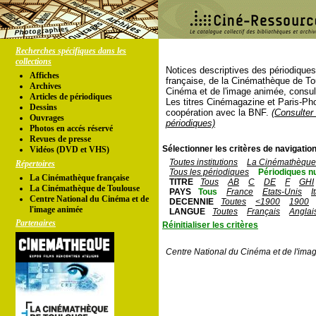
Recherches spécifiques dans les
collections
Notices descriptives des périodique
Affiches
française, de la Cinémathèque de To
Archives
Cinéma et de l'image animée, consul
Articles de périodiques
Les titres Cinémagazine et Paris-Ph
Dessins
coopération avec la BNF.
(Consulter 
Ouvrages
périodiques)
Photos en accés réservé
Revues de presse
Sélectionner les critères de navigation
Vidéos (DVD et VHS)
Toutes institutions
La Cinémathèque 
Répertoires
Tous les périodiques
Périodiques n
La Cinémathèque française
TITRE
Tous
AB
C
DE
F
GHI
La Cinémathèque de Toulouse
PAYS
Tous
France
Etats-Unis
I
Centre National du Cinéma et de
DECENNIE
Toutes
<1900
1900
l'image animée
LANGUE
Toutes
Français
Anglai
Partenaires
Réinitialiser les critères
Centre National du Cinéma et de l'ima