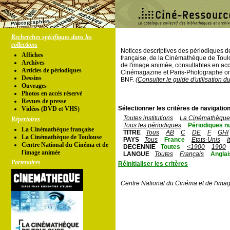
Recherches spécifiques dans les
collections
Notices descriptives des périodiques 
Affiches
française, de la Cinémathèque de Toul
Archives
de l'image animée, consultables en acc
Articles de périodiques
Cinémagazine et Paris-Photographe ont
Dessins
BNF.
(Consulter le guide d'utilisation d
Ouvrages
Photos en accés réservé
Revues de presse
Sélectionner les critères de navigation
Vidéos (DVD et VHS)
Toutes institutions
La Cinémathèque 
Répertoires
Tous les périodiques
Périodiques n
La Cinémathèque française
TITRE
Tous
AB
C
DE
F
GHI
La Cinémathèque de Toulouse
PAYS
Tous
France
Etats-Unis
I
Centre National du Cinéma et de
DECENNIE
Toutes
<1900
1900
l'image animée
LANGUE
Toutes
Français
Anglai
Partenaires
Réinitialiser les critères
Centre National du Cinéma et de l'ima