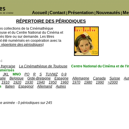
Accueil
Contact
Présentation
Nouveautés
Me
|
|
|
|
RÉPERTOIRE DES PÉRIODIQUES
des collections de la Cinémathèque
ouse et du Centre National du Cinéma et
ès libre ou sur demande. Les titres
 été numérisés en coopération avec la
u répertoire des périodiques)
 :
française
La Cinémathèque de Toulouse
Centre National du Cinéma et de l
umérisés
JKL
MNO
PQ
R
S
TUVWZ
0-9
talie
Belgique
Grde-Bretagne
Espagne
Allemagne
Canada
Suisse
Aut
1910
1920
1930
1940
1950
1960
1970
1980
1990
>2000
s
Italien
Espagnol
Allemand
Autres
ge animée - 0 périodiques sur 245