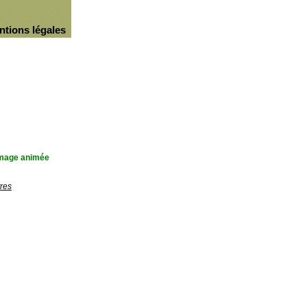
ntions légales
'image animée
res