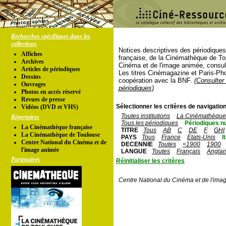
Recherches spécifiques dans les
collections
Notices descriptives des périodique
Affiches
française, de la Cinémathèque de To
Archives
Cinéma et de l'image animée, consul
Articles de périodiques
Les titres Cinémagazine et Paris-Ph
Dessins
coopération avec la BNF.
(Consulter 
Ouvrages
périodiques)
Photos en accés réservé
Revues de presse
Sélectionner les critères de navigation
Vidéos (DVD et VHS)
Toutes institutions
La Cinémathèque 
Répertoires
Tous les périodiques
Périodiques n
La Cinémathèque française
TITRE
Tous
AB
C
DE
F
GHI
La Cinémathèque de Toulouse
PAYS
Tous
France
Etats-Unis
I
Centre National du Cinéma et de
DECENNIE
Toutes
<1900
1900
l'image animée
LANGUE
Toutes
Français
Anglai
Partenaires
Réinitialiser les critères
Centre National du Cinéma et de l'ima