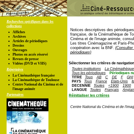
Recherches spécifiques dans les
collections
Notices descriptives des périodique
Affiches
française, de la Cinémathèque de To
Archives
Cinéma et de l'image animée, consul
Articles de périodiques
Les titres Cinémagazine et Paris-Ph
Dessins
coopération avec la BNF.
(Consulter 
Ouvrages
périodiques)
Photos en accés réservé
Revues de presse
Sélectionner les critères de navigation
Vidéos (DVD et VHS)
Toutes institutions
La Cinémathèque 
Répertoires
Tous les périodiques
Périodiques n
La Cinémathèque française
TITRE
Tous
AB
C
DE
F
GHI
La Cinémathèque de Toulouse
PAYS
Tous
France
Etats-Unis
I
Centre National du Cinéma et de
DECENNIE
Toutes
<1900
1900
l'image animée
LANGUE
Toutes
Français
Anglai
Partenaires
Réinitialiser les critères
Centre National du Cinéma et de l'ima