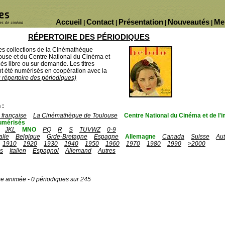
Accueil
Contact
Présentation
Nouveautés
Me
|
|
|
|
RÉPERTOIRE DES PÉRIODIQUES
des collections de la Cinémathèque
ouse et du Centre National du Cinéma et
ès libre ou sur demande. Les titres
 été numérisés en coopération avec la
u répertoire des périodiques)
 :
française
La Cinémathèque de Toulouse
Centre National du Cinéma et de l
umérisés
JKL
MNO
PQ
R
S
TUVWZ
0-9
talie
Belgique
Grde-Bretagne
Espagne
Allemagne
Canada
Suisse
Aut
1910
1920
1930
1940
1950
1960
1970
1980
1990
>2000
is
Italien
Espagnol
Allemand
Autres
ge animée - 0 périodiques sur 245