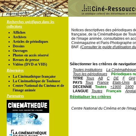
Recherches spécifiques dans les
collections
Notices descriptives des périodiques 
Affiches
française, de la Cinémathèque de Toul
Archives
de l'image animée, consultables en acc
Articles de périodiques
Cinémagazine et Paris-Photographe ont
Dessins
BNF.
(Consulter le guide d'utilisation d
Ouvrages
Photos en accés réservé
Revues de presse
Sélectionner les critères de navigation
Vidéos (DVD et VHS)
Toutes institutions
La Cinémathèque 
Répertoires
Tous les périodiques
Périodiques n
La Cinémathèque française
TITRE
Tous
AB
C
DE
F
GHI
La Cinémathèque de Toulouse
PAYS
Tous
France
Etats-Unis
I
Centre National du Cinéma et de
DECENNIE
Toutes
<1900
1900
l'image animée
LANGUE
Toutes
Français
Angla
Partenaires
Réinitialiser les critères
Centre National du Cinéma et de l'ima