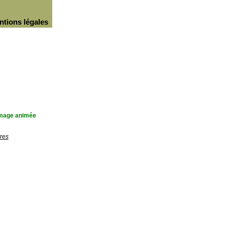
ntions légales
'image animée
res