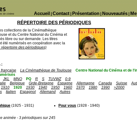
Accueil
Contact
Présentation
Nouveautés
Me
|
|
|
|
RÉPERTOIRE DES PÉRIODIQUES
des collections de la Cinémathèque
ouse et du Centre National du Cinéma et
ès libre ou sur demande. Les titres
 été numérisés en coopération avec la
u répertoire des périodiques)
 :
française
La Cinémathèque de Toulouse
Centre National du Cinéma et de l
umérisés
JKL
MNO
PQ
R
S
TUVWZ
0-9
talie
Belgique
Grde-Bretagne
Espagne
Allemagne
Canada
Suisse
Aut
1910
1920
1930
1940
1950
1960
1970
1980
1990
>2000
is
Italien
Espagnol
Allemand
Autres
aphique
(1925 - 1931)
Pour vous
(1928 - 1940)
ge animée - 3 périodiques sur 245