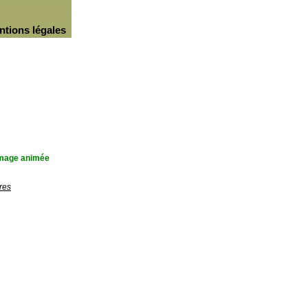
ntions légales
'image animée
res