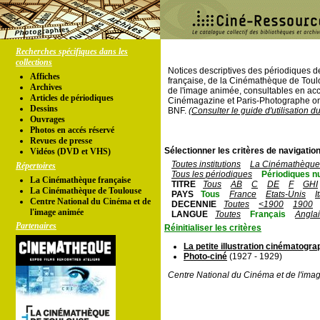
Recherches spécifiques dans les
collections
Notices descriptives des périodiques 
Affiches
française, de la Cinémathèque de Toul
Archives
de l'image animée, consultables en acc
Articles de périodiques
Cinémagazine et Paris-Photographe ont
Dessins
BNF.
(Consulter le guide d'utilisation d
Ouvrages
Photos en accés réservé
Revues de presse
Sélectionner les critères de navigation
Vidéos (DVD et VHS)
Toutes institutions
La Cinémathèque 
Répertoires
Tous les périodiques
Périodiques n
La Cinémathèque française
TITRE
Tous
AB
C
DE
F
GHI
La Cinémathèque de Toulouse
PAYS
Tous
France
Etats-Unis
I
Centre National du Cinéma et de
DECENNIE
Toutes
<1900
1900
l'image animée
LANGUE
Toutes
Français
Angla
Partenaires
Réinitialiser les critères
La petite illustration cinématogr
Photo-ciné
(1927 - 1929)
Centre National du Cinéma et de l'ima