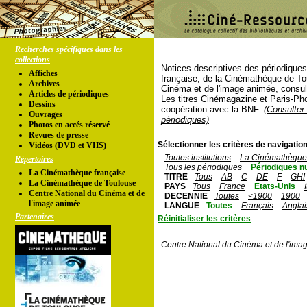
Recherches spécifiques dans les
collections
Notices descriptives des périodique
Affiches
française, de la Cinémathèque de To
Archives
Cinéma et de l'image animée, consul
Articles de périodiques
Les titres Cinémagazine et Paris-Ph
Dessins
coopération avec la BNF.
(Consulter 
Ouvrages
périodiques)
Photos en accés réservé
Revues de presse
Sélectionner les critères de navigation
Vidéos (DVD et VHS)
Toutes institutions
La Cinémathèque 
Répertoires
Tous les périodiques
Périodiques n
La Cinémathèque française
TITRE
Tous
AB
C
DE
F
GHI
La Cinémathèque de Toulouse
PAYS
Tous
France
Etats-Unis
Centre National du Cinéma et de
DECENNIE
Toutes
<1900
1900
l'image animée
LANGUE
Toutes
Français
Anglai
Partenaires
Réinitialiser les critères
Centre National du Cinéma et de l'ima