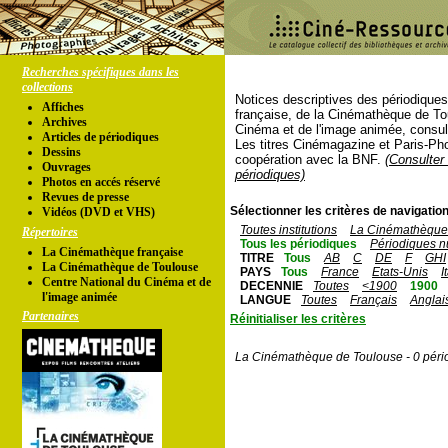
Recherches spécifiques dans les
collections
Notices descriptives des périodique
Affiches
française, de la Cinémathèque de To
Archives
Cinéma et de l'image animée, consul
Articles de périodiques
Les titres Cinémagazine et Paris-Ph
Dessins
coopération avec la BNF.
(Consulter 
Ouvrages
périodiques)
Photos en accés réservé
Revues de presse
Sélectionner les critères de navigation
Vidéos (DVD et VHS)
Toutes institutions
La Cinémathèque 
Répertoires
Tous les périodiques
Périodiques n
La Cinémathèque française
TITRE
Tous
AB
C
DE
F
GHI
La Cinémathèque de Toulouse
PAYS
Tous
France
Etats-Unis
I
Centre National du Cinéma et de
DECENNIE
Toutes
<1900
1900
l'image animée
LANGUE
Toutes
Français
Anglai
Partenaires
Réinitialiser les critères
La Cinémathèque de Toulouse - 0 péri