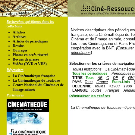
Recherches spécifiques dans les
collections
Notices descriptives des périodique
Affiches
française, de la Cinémathèque de To
Archives
Cinéma et de l'image animée, consul
Articles de périodiques
Les titres Cinémagazine et Paris-Ph
Dessins
coopération avec la BNF.
(Consulter 
Ouvrages
périodiques)
Photos en accés réservé
Revues de presse
Sélectionner les critères de navigation
Vidéos (DVD et VHS)
Toutes institutions
La Cinémathèque 
Répertoires
Tous les périodiques
Périodiques n
La Cinémathèque française
TITRE
Tous
AB
C
DE
F
GHI
La Cinémathèque de Toulouse
PAYS
Tous
France
Etats-Unis
Centre National du Cinéma et de
DECENNIE
Toutes
<1900
1900
l'image animée
LANGUE
Toutes
Français
Anglai
Partenaires
Réinitialiser les critères
La Cinémathèque de Toulouse - 0 péri