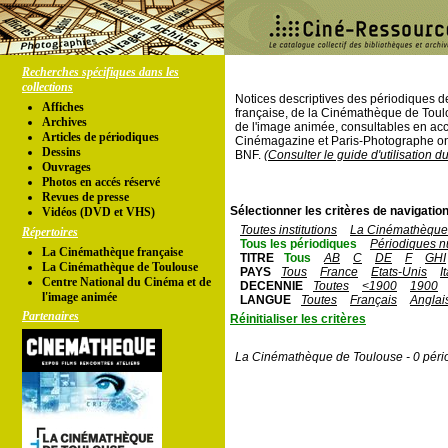
Recherches spécifiques dans les
collections
Notices descriptives des périodiques 
Affiches
française, de la Cinémathèque de Toul
Archives
de l'image animée, consultables en acc
Articles de périodiques
Cinémagazine et Paris-Photographe ont
Dessins
BNF.
(Consulter le guide d'utilisation d
Ouvrages
Photos en accés réservé
Revues de presse
Sélectionner les critères de navigation
Vidéos (DVD et VHS)
Toutes institutions
La Cinémathèque 
Répertoires
Tous les périodiques
Périodiques n
La Cinémathèque française
TITRE
Tous
AB
C
DE
F
GHI
La Cinémathèque de Toulouse
PAYS
Tous
France
Etats-Unis
I
Centre National du Cinéma et de
DECENNIE
Toutes
<1900
1900
l'image animée
LANGUE
Toutes
Français
Anglai
Partenaires
Réinitialiser les critères
La Cinémathèque de Toulouse - 0 péri