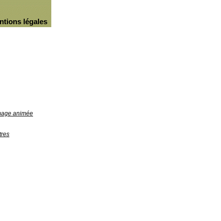
ntions légales
image animée
tres