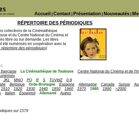
Accueil
Contact
Présentation
Nouveautés
Me
|
|
|
|
RÉPERTOIRE DES PÉRIODIQUES
des collections de la Cinémathèque
ouse et du Centre National du Cinéma et
ès libre ou sur demande. Les titres
 été numérisés en coopération avec la
u répertoire des périodiques)
 :
française
La Cinémathèque de Toulouse
Centre National du Cinéma et de l'
umérisés
JKL
MNO
PQ
R
S
TUVWZ
0-9
talie
Belgique
Grde-Bretagne
Espagne
Allemagne
Canada
Suisse
Au
1910
1920
1930
1940
1950
1960
1970
1980
1990
>2000
s
Italien
Espagnol
Allemand
Autres
odiques sur 1579