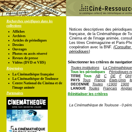
Recherches spécifiques dans les
collections
Notices descriptives des périodique
Affiches
française, de la Cinémathèque de To
Archives
Cinéma et de l'image animée, consul
Articles de périodiques
Les titres Cinémagazine et Paris-Ph
Dessins
coopération avec la BNF.
(Consulter 
Ouvrages
périodiques)
Photos en accés réservé
Revues de presse
Sélectionner les critères de navigation
Vidéos (DVD et VHS)
Toutes institutions
La Cinémathèque 
Répertoires
Tous les périodiques
Périodiques n
La Cinémathèque française
TITRE
Tous
AB
C
DE
F
GHI
La Cinémathèque de Toulouse
PAYS
Tous
France
Etats-Unis
I
Centre National du Cinéma et de
DECENNIE
Toutes
<1900
1900
l'image animée
LANGUE
Toutes
Français
Anglai
Partenaires
Réinitialiser les critères
La Cinémathèque de Toulouse - 0 péri