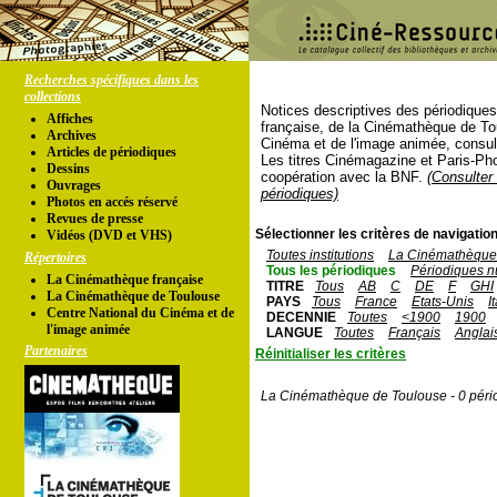
Recherches spécifiques dans les
collections
Notices descriptives des périodique
Affiches
française, de la Cinémathèque de To
Archives
Cinéma et de l'image animée, consul
Articles de périodiques
Les titres Cinémagazine et Paris-Ph
Dessins
coopération avec la BNF.
(Consulter 
Ouvrages
périodiques)
Photos en accés réservé
Revues de presse
Sélectionner les critères de navigation
Vidéos (DVD et VHS)
Toutes institutions
La Cinémathèque 
Répertoires
Tous les périodiques
Périodiques n
La Cinémathèque française
TITRE
Tous
AB
C
DE
F
GHI
La Cinémathèque de Toulouse
PAYS
Tous
France
Etats-Unis
I
Centre National du Cinéma et de
DECENNIE
Toutes
<1900
1900
l'image animée
LANGUE
Toutes
Français
Anglai
Partenaires
Réinitialiser les critères
La Cinémathèque de Toulouse - 0 péri