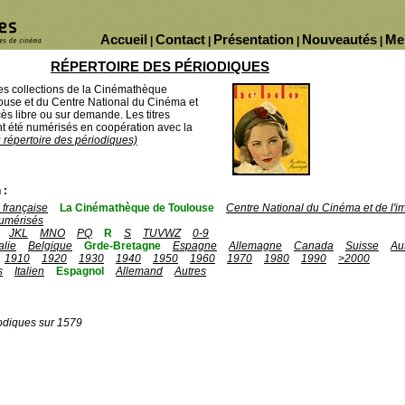
Accueil
Contact
Présentation
Nouveautés
Me
|
|
|
|
RÉPERTOIRE DES PÉRIODIQUES
des collections de la Cinémathèque
ouse et du Centre National du Cinéma et
ès libre ou sur demande. Les titres
 été numérisés en coopération avec la
u répertoire des périodiques)
 :
française
La Cinémathèque de Toulouse
Centre National du Cinéma et de l'
umérisés
JKL
MNO
PQ
R
S
TUVWZ
0-9
talie
Belgique
Grde-Bretagne
Espagne
Allemagne
Canada
Suisse
Au
1910
1920
1930
1940
1950
1960
1970
1980
1990
>2000
s
Italien
Espagnol
Allemand
Autres
odiques sur 1579