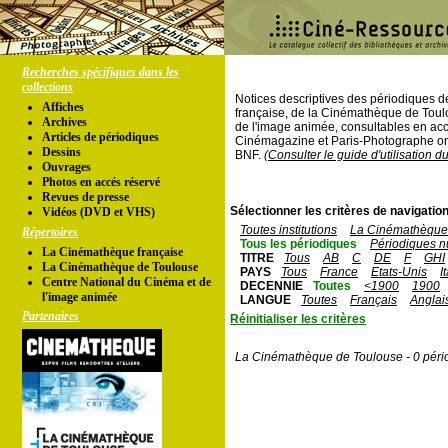
Recherches spécifiques dans les
collections
Notices descriptives des périodiques 
Affiches
française, de la Cinémathèque de Toul
Archives
de l'image animée, consultables en acc
Articles de périodiques
Cinémagazine et Paris-Photographe ont
Dessins
BNF.
(Consulter le guide d'utilisation d
Ouvrages
Photos en accés réservé
Revues de presse
Sélectionner les critères de navigation
Vidéos (DVD et VHS)
Toutes institutions
La Cinémathèque 
Répertoires
Tous les périodiques
Périodiques n
La Cinémathèque française
TITRE
Tous
AB
C
DE
F
GHI
La Cinémathèque de Toulouse
PAYS
Tous
France
Etats-Unis
I
Centre National du Cinéma et de
DECENNIE
Toutes
<1900
1900
l'image animée
LANGUE
Toutes
Français
Anglai
Partenaires
Réinitialiser les critères
La Cinémathèque de Toulouse - 0 péri