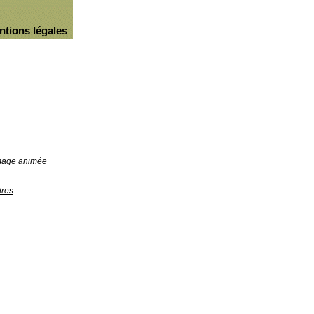
ntions légales
image animée
tres