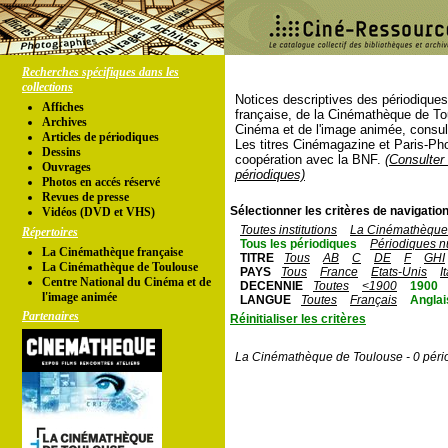
Recherches spécifiques dans les
collections
Notices descriptives des périodique
Affiches
française, de la Cinémathèque de To
Archives
Cinéma et de l'image animée, consul
Articles de périodiques
Les titres Cinémagazine et Paris-Ph
Dessins
coopération avec la BNF.
(Consulter 
Ouvrages
périodiques)
Photos en accés réservé
Revues de presse
Sélectionner les critères de navigation
Vidéos (DVD et VHS)
Toutes institutions
La Cinémathèque 
Répertoires
Tous les périodiques
Périodiques n
La Cinémathèque française
TITRE
Tous
AB
C
DE
F
GHI
La Cinémathèque de Toulouse
PAYS
Tous
France
Etats-Unis
I
Centre National du Cinéma et de
DECENNIE
Toutes
<1900
1900
l'image animée
LANGUE
Toutes
Français
Anglai
Partenaires
Réinitialiser les critères
La Cinémathèque de Toulouse - 0 péri