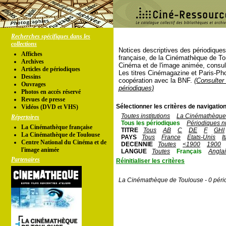
Recherches spécifiques dans les
collections
Notices descriptives des périodique
Affiches
française, de la Cinémathèque de To
Archives
Cinéma et de l'image animée, consul
Articles de périodiques
Les titres Cinémagazine et Paris-Ph
Dessins
coopération avec la BNF.
(Consulter 
Ouvrages
périodiques)
Photos en accés réservé
Revues de presse
Sélectionner les critères de navigation
Vidéos (DVD et VHS)
Toutes institutions
La Cinémathèque 
Répertoires
Tous les périodiques
Périodiques n
La Cinémathèque française
TITRE
Tous
AB
C
DE
F
GHI
La Cinémathèque de Toulouse
PAYS
Tous
France
Etats-Unis
I
Centre National du Cinéma et de
DECENNIE
Toutes
<1900
1900
l'image animée
LANGUE
Toutes
Français
Angla
Partenaires
Réinitialiser les critères
La Cinémathèque de Toulouse - 0 péri