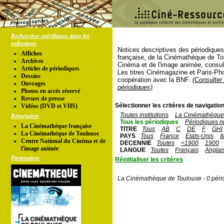
Recherches spécifiques dans les
collections
Notices descriptives des périodique
Affiches
française, de la Cinémathèque de To
Archives
Cinéma et de l'image animée, consul
Articles de périodiques
Les titres Cinémagazine et Paris-Ph
Dessins
coopération avec la BNF.
(Consulter 
Ouvrages
périodiques)
Photos en accés réservé
Revues de presse
Sélectionner les critères de navigation
Vidéos (DVD et VHS)
Toutes institutions
La Cinémathèque 
Répertoires
Tous les périodiques
Périodiques n
La Cinémathèque française
TITRE
Tous
AB
C
DE
F
GHI
La Cinémathèque de Toulouse
PAYS
Tous
France
Etats-Unis
I
Centre National du Cinéma et de
DECENNIE
Toutes
<1900
1900
l'image animée
LANGUE
Toutes
Français
Anglai
Partenaires
Réinitialiser les critères
La Cinémathèque de Toulouse - 0 péri