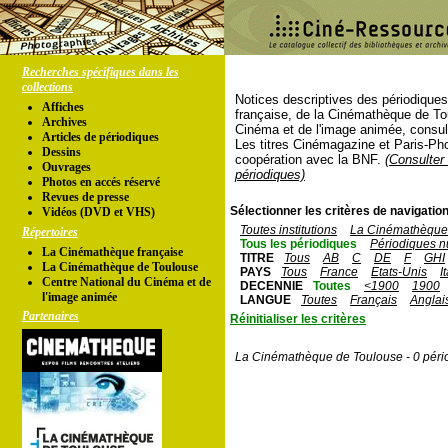
Recherches spécifiques dans les
collections
Notices descriptives des périodique
Affiches
française, de la Cinémathèque de To
Archives
Cinéma et de l'image animée, consul
Articles de périodiques
Les titres Cinémagazine et Paris-Ph
Dessins
coopération avec la BNF.
(Consulter 
Ouvrages
périodiques)
Photos en accés réservé
Revues de presse
Sélectionner les critères de navigation
Vidéos (DVD et VHS)
Toutes institutions
La Cinémathèque 
Répertoires
Tous les périodiques
Périodiques n
La Cinémathèque française
TITRE
Tous
AB
C
DE
F
GHI
La Cinémathèque de Toulouse
PAYS
Tous
France
Etats-Unis
I
Centre National du Cinéma et de
DECENNIE
Toutes
<1900
1900
l'image animée
LANGUE
Toutes
Français
Anglai
Partenaires
Réinitialiser les critères
La Cinémathèque de Toulouse - 0 péri