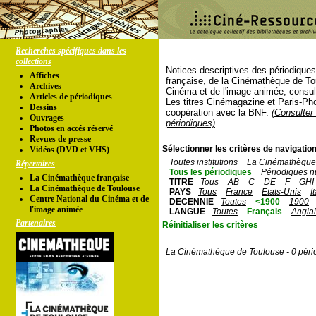
Recherches spécifiques dans les
collections
Notices descriptives des périodique
Affiches
française, de la Cinémathèque de To
Archives
Cinéma et de l'image animée, consul
Articles de périodiques
Les titres Cinémagazine et Paris-Ph
Dessins
coopération avec la BNF.
(Consulter 
Ouvrages
périodiques)
Photos en accés réservé
Revues de presse
Sélectionner les critères de navigation
Vidéos (DVD et VHS)
Toutes institutions
La Cinémathèque 
Répertoires
Tous les périodiques
Périodiques n
La Cinémathèque française
TITRE
Tous
AB
C
DE
F
GHI
La Cinémathèque de Toulouse
PAYS
Tous
France
Etats-Unis
I
Centre National du Cinéma et de
DECENNIE
Toutes
<1900
1900
l'image animée
LANGUE
Toutes
Français
Angla
Partenaires
Réinitialiser les critères
La Cinémathèque de Toulouse - 0 péri