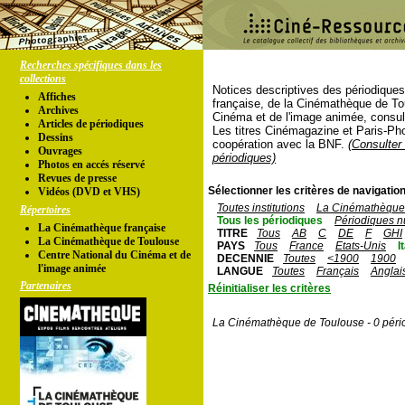
Recherches spécifiques dans les
collections
Notices descriptives des périodique
Affiches
française, de la Cinémathèque de To
Archives
Cinéma et de l'image animée, consul
Articles de périodiques
Les titres Cinémagazine et Paris-Ph
Dessins
coopération avec la BNF.
(Consulter 
Ouvrages
périodiques)
Photos en accés réservé
Revues de presse
Sélectionner les critères de navigation
Vidéos (DVD et VHS)
Toutes institutions
La Cinémathèque 
Répertoires
Tous les périodiques
Périodiques n
La Cinémathèque française
TITRE
Tous
AB
C
DE
F
GHI
La Cinémathèque de Toulouse
PAYS
Tous
France
Etats-Unis
I
Centre National du Cinéma et de
DECENNIE
Toutes
<1900
1900
l'image animée
LANGUE
Toutes
Français
Anglai
Partenaires
Réinitialiser les critères
La Cinémathèque de Toulouse - 0 péri