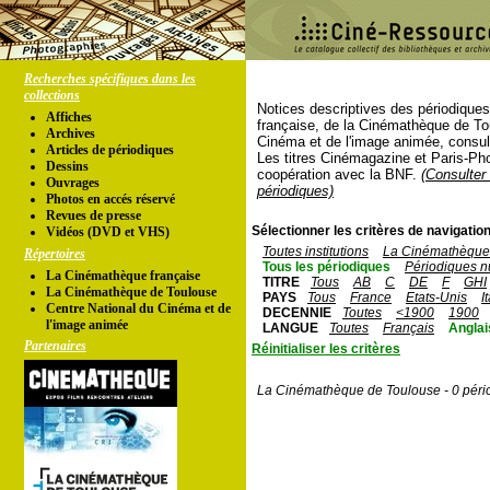
Recherches spécifiques dans les
collections
Notices descriptives des périodique
Affiches
française, de la Cinémathèque de To
Archives
Cinéma et de l'image animée, consul
Articles de périodiques
Les titres Cinémagazine et Paris-Ph
Dessins
coopération avec la BNF.
(Consulter 
Ouvrages
périodiques)
Photos en accés réservé
Revues de presse
Sélectionner les critères de navigation
Vidéos (DVD et VHS)
Toutes institutions
La Cinémathèque 
Répertoires
Tous les périodiques
Périodiques n
La Cinémathèque française
TITRE
Tous
AB
C
DE
F
GHI
La Cinémathèque de Toulouse
PAYS
Tous
France
Etats-Unis
I
Centre National du Cinéma et de
DECENNIE
Toutes
<1900
1900
l'image animée
LANGUE
Toutes
Français
Anglai
Partenaires
Réinitialiser les critères
La Cinémathèque de Toulouse - 0 péri