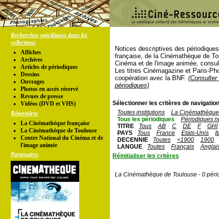
Recherches spécifiques dans les
collections
Notices descriptives des périodique
Affiches
française, de la Cinémathèque de To
Archives
Cinéma et de l'image animée, consul
Articles de périodiques
Les titres Cinémagazine et Paris-Ph
Dessins
coopération avec la BNF.
(Consulter 
Ouvrages
périodiques)
Photos en accés réservé
Revues de presse
Sélectionner les critères de navigation
Vidéos (DVD et VHS)
Toutes institutions
La Cinémathèque 
Répertoires
Tous les périodiques
Périodiques n
La Cinémathèque française
TITRE
Tous
AB
C
DE
F
GHI
La Cinémathèque de Toulouse
PAYS
Tous
France
Etats-Unis
I
Centre National du Cinéma et de
DECENNIE
Toutes
<1900
1900
l'image animée
LANGUE
Toutes
Français
Anglai
Partenaires
Réinitialiser les critères
La Cinémathèque de Toulouse - 0 péri