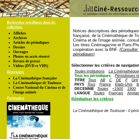
Recherches spécifiques dans les
collections
Notices descriptives des périodique
Affiches
française, de la Cinémathèque de To
Archives
Cinéma et de l'image animée, consul
Articles de périodiques
Les titres Cinémagazine et Paris-Ph
Dessins
coopération avec la BNF.
(Consulter 
Ouvrages
périodiques)
Photos en accés réservé
Revues de presse
Sélectionner les critères de navigation
Vidéos (DVD et VHS)
Toutes institutions
La Cinémathèque 
Répertoires
Tous les périodiques
Périodiques n
La Cinémathèque française
TITRE
Tous
AB
C
DE
F
GHI
La Cinémathèque de Toulouse
PAYS
Tous
France
Etats-Unis
I
Centre National du Cinéma et de
DECENNIE
Toutes
<1900
1900
l'image animée
LANGUE
Toutes
Français
Anglai
Partenaires
Réinitialiser les critères
La Cinémathèque de Toulouse - 0 péri