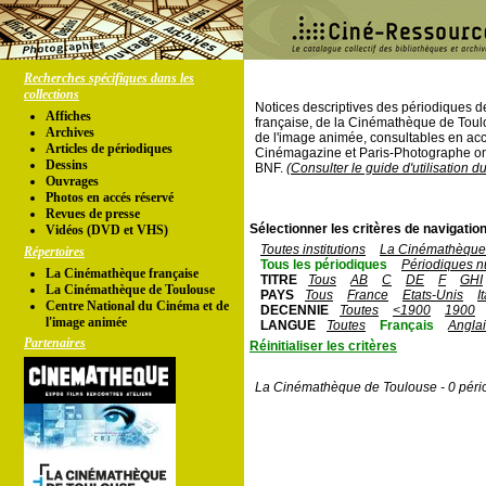
Recherches spécifiques dans les
collections
Notices descriptives des périodiques 
Affiches
française, de la Cinémathèque de Toul
Archives
de l'image animée, consultables en acc
Articles de périodiques
Cinémagazine et Paris-Photographe ont
Dessins
BNF.
(Consulter le guide d'utilisation d
Ouvrages
Photos en accés réservé
Revues de presse
Sélectionner les critères de navigation
Vidéos (DVD et VHS)
Toutes institutions
La Cinémathèque 
Répertoires
Tous les périodiques
Périodiques n
La Cinémathèque française
TITRE
Tous
AB
C
DE
F
GHI
La Cinémathèque de Toulouse
PAYS
Tous
France
Etats-Unis
I
Centre National du Cinéma et de
DECENNIE
Toutes
<1900
1900
l'image animée
LANGUE
Toutes
Français
Angla
Partenaires
Réinitialiser les critères
La Cinémathèque de Toulouse - 0 péri