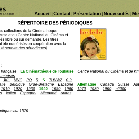
Accueil
Contact
Présentation
Nouveautés
Me
|
|
|
|
RÉPERTOIRE DES PÉRIODIQUES
des collections de la Cinémathèque
ouse et du Centre National du Cinéma et
ès libre ou sur demande. Les titres
 été numérisés en coopération avec la
u répertoire des périodiques)
 :
française
La Cinémathèque de Toulouse
Centre National du Cinéma et de l'
umérisés
JKL
MNO
PQ
R
S
TUVWZ
0-9
talie
Belgique
Grde-Bretagne
Espagne
Allemagne
Canada
Suisse
Aut
1910
1920
1930
1940
1950
1960
1970
1980
1990
>2000
is
Italien
Espagnol
Allemand
Autres
odiques sur 1579