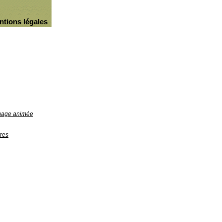
ntions légales
image animée
res