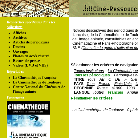
Recherches spécifiques dans les
collections
Notices descriptives des périodiques 
Affiches
française, de la Cinémathèque de Toul
Archives
de l'image animée, consultables en acc
Articles de périodiques
Cinémagazine et Paris-Photographe ont
Dessins
BNF.
(Consulter le guide d'utilisation d
Ouvrages
Photos en accés réservé
Revues de presse
Sélectionner les critères de navigation
Vidéos (DVD et VHS)
Toutes institutions
La Cinémathèque 
Répertoires
Tous les périodiques
Périodiques n
La Cinémathèque française
TITRE
Tous
AB
C
DE
F
GHI
La Cinémathèque de Toulouse
PAYS
Tous
France
Etats-Unis
I
Centre National du Cinéma et de
DECENNIE
Toutes
<1900
1900
l'image animée
LANGUE
Toutes
Français
Angla
Partenaires
Réinitialiser les critères
La Cinémathèque de Toulouse - 0 péri