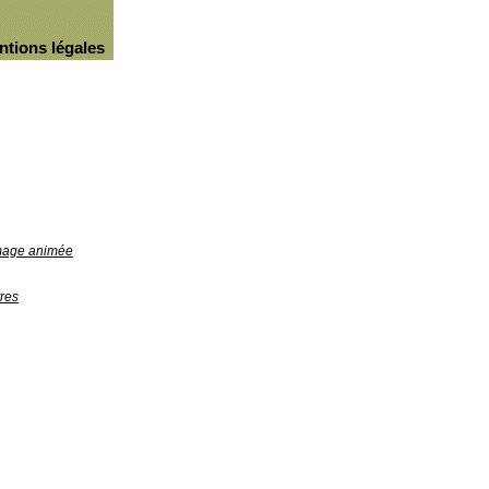
ntions légales
image animée
res