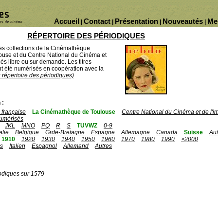
Accueil
Contact
Présentation
Nouveautés
Me
|
|
|
|
RÉPERTOIRE DES PÉRIODIQUES
des collections de la Cinémathèque
ouse et du Centre National du Cinéma et
ès libre ou sur demande. Les titres
 été numérisés en coopération avec la
u répertoire des périodiques)
 :
française
La Cinémathèque de Toulouse
Centre National du Cinéma et de l'
umérisés
JKL
MNO
PQ
R
S
TUVWZ
0-9
talie
Belgique
Grde-Bretagne
Espagne
Allemagne
Canada
Suisse
Aut
1910
1920
1930
1940
1950
1960
1970
1980
1990
>2000
is
Italien
Espagnol
Allemand
Autres
odiques sur 1579