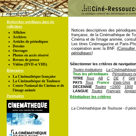
Recherches spécifiques dans les
collections
Notices descriptives des périodique
Affiches
française, de la Cinémathèque de To
Archives
Cinéma et de l'image animée, consul
Articles de périodiques
Les titres Cinémagazine et Paris-Ph
Dessins
coopération avec la BNF.
(Consulter 
Ouvrages
périodiques)
Photos en accés réservé
Revues de presse
Sélectionner les critères de navigation
Vidéos (DVD et VHS)
Toutes institutions
La Cinémathèque 
Répertoires
Tous les périodiques
Périodiques n
La Cinémathèque française
TITRE
Tous
AB
C
DE
F
GHI
La Cinémathèque de Toulouse
PAYS
Tous
France
Etats-Unis
I
Centre National du Cinéma et de
DECENNIE
Toutes
<1900
1900
l'image animée
LANGUE
Toutes
Français
Anglai
Partenaires
Réinitialiser les critères
La Cinémathèque de Toulouse - 0 péri