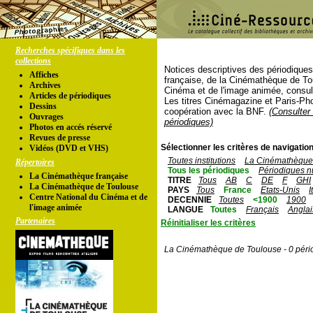
Recherches spécifiques dans les
collections
Notices descriptives des périodique
Affiches
française, de la Cinémathèque de To
Archives
Cinéma et de l'image animée, consul
Articles de périodiques
Les titres Cinémagazine et Paris-Ph
Dessins
coopération avec la BNF.
(Consulter 
Ouvrages
périodiques)
Photos en accés réservé
Revues de presse
Sélectionner les critères de navigation
Vidéos (DVD et VHS)
Toutes institutions
La Cinémathèque 
Répertoires
Tous les périodiques
Périodiques n
La Cinémathèque française
TITRE
Tous
AB
C
DE
F
GHI
La Cinémathèque de Toulouse
PAYS
Tous
France
Etats-Unis
I
Centre National du Cinéma et de
DECENNIE
Toutes
<1900
1900
l'image animée
LANGUE
Toutes
Français
Anglai
Partenaires
Réinitialiser les critères
La Cinémathèque de Toulouse - 0 péri