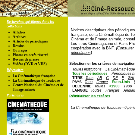
Recherches spécifiques dans les
collections
Notices descriptives des périodique
Affiches
française, de la Cinémathèque de To
Archives
Cinéma et de l'image animée, consul
Articles de périodiques
Les titres Cinémagazine et Paris-Ph
Dessins
coopération avec la BNF.
(Consulter 
Ouvrages
périodiques)
Photos en accés réservé
Revues de presse
Sélectionner les critères de navigation
Vidéos (DVD et VHS)
Toutes institutions
La Cinémathèque 
Répertoires
Tous les périodiques
Périodiques n
La Cinémathèque française
TITRE
Tous
AB
C
DE
F
GHI
La Cinémathèque de Toulouse
PAYS
Tous
France
Etats-Unis
Centre National du Cinéma et de
DECENNIE
Toutes
<1900
1900
l'image animée
LANGUE
Toutes
Français
Anglai
Partenaires
Réinitialiser les critères
La Cinémathèque de Toulouse - 0 péri