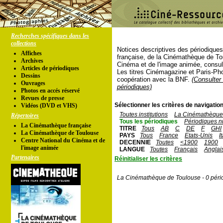
Recherches spécifiques dans les
collections
Notices descriptives des périodique
Affiches
française, de la Cinémathèque de To
Archives
Cinéma et de l'image animée, consul
Articles de périodiques
Les titres Cinémagazine et Paris-Ph
Dessins
coopération avec la BNF.
(Consulter 
Ouvrages
périodiques)
Photos en accés réservé
Revues de presse
Sélectionner les critères de navigation
Vidéos (DVD et VHS)
Toutes institutions
La Cinémathèque 
Répertoires
Tous les périodiques
Périodiques n
La Cinémathèque française
TITRE
Tous
AB
C
DE
F
GHI
La Cinémathèque de Toulouse
PAYS
Tous
France
Etats-Unis
I
Centre National du Cinéma et de
DECENNIE
Toutes
<1900
1900
l'image animée
LANGUE
Toutes
Français
Anglai
Partenaires
Réinitialiser les critères
La Cinémathèque de Toulouse - 0 péri