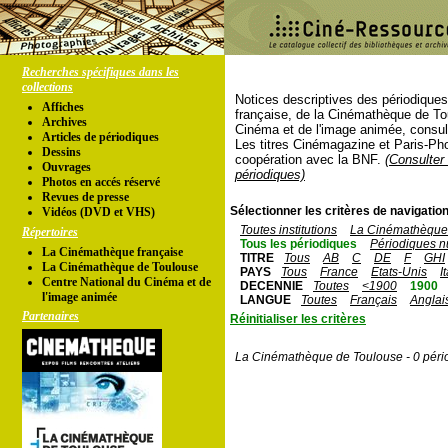
Recherches spécifiques dans les
collections
Notices descriptives des périodique
Affiches
française, de la Cinémathèque de To
Archives
Cinéma et de l'image animée, consul
Articles de périodiques
Les titres Cinémagazine et Paris-Ph
Dessins
coopération avec la BNF.
(Consulter 
Ouvrages
périodiques)
Photos en accés réservé
Revues de presse
Sélectionner les critères de navigation
Vidéos (DVD et VHS)
Toutes institutions
La Cinémathèque 
Répertoires
Tous les périodiques
Périodiques n
La Cinémathèque française
TITRE
Tous
AB
C
DE
F
GHI
La Cinémathèque de Toulouse
PAYS
Tous
France
Etats-Unis
I
Centre National du Cinéma et de
DECENNIE
Toutes
<1900
1900
l'image animée
LANGUE
Toutes
Français
Anglai
Partenaires
Réinitialiser les critères
La Cinémathèque de Toulouse - 0 péri