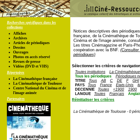
Recherches spécifiques dans les
collections
Notices descriptives des périodique
Affiches
française, de la Cinémathèque de To
Archives
Cinéma et de l'image animée, consul
Articles de périodiques
Les titres Cinémagazine et Paris-Ph
Dessins
coopération avec la BNF.
(Consulter 
Ouvrages
périodiques)
Photos en accés réservé
Revues de presse
Sélectionner les critères de navigation
Vidéos (DVD et VHS)
Toutes institutions
La Cinémathèque 
Répertoires
Tous les périodiques
Périodiques n
La Cinémathèque française
TITRE
Tous
AB
C
DE
F
GHI
La Cinémathèque de Toulouse
PAYS
Tous
France
Etats-Unis
I
Centre National du Cinéma et de
DECENNIE
Toutes
<1900
1900
l'image animée
LANGUE
Toutes
Français
Anglai
Partenaires
Réinitialiser les critères
La Cinémathèque de Toulouse - 0 péri